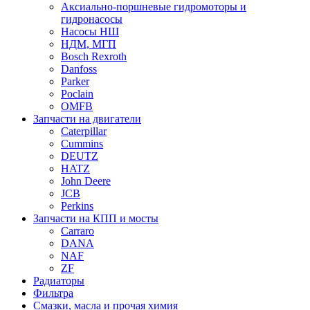
Аксиально-поршневые гидромоторы и
гидронасосы
Насосы НШ
НДМ, МГП
Bosch Rexroth
Danfoss
Parker
Poclain
OMFB
Запчасти на двигатели
Caterpillar
Cummins
DEUTZ
HATZ
John Deere
JCB
Perkins
Запчасти на КПП и мосты
Carraro
DANA
NAF
ZF
Радиаторы
Фильтра
Смазки, масла и прочая химия