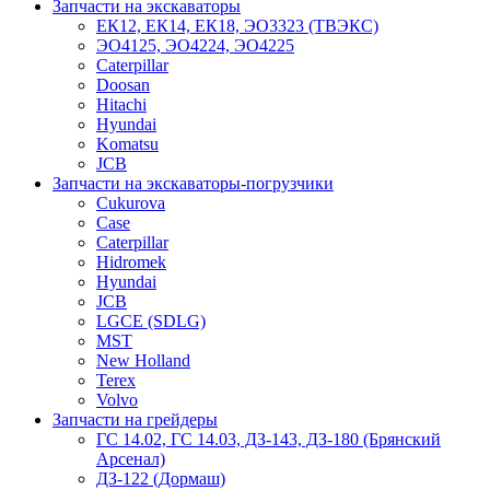
Запчасти на экскаваторы
ЕК12, ЕК14, ЕК18, ЭО3323 (ТВЭКС)
ЭО4125, ЭО4224, ЭО4225
Caterpillar
Doosan
Hitachi
Hyundai
Komatsu
JCB
Запчасти на экскаваторы-погрузчики
Cukurova
Case
Caterpillar
Hidromek
Hyundai
JCB
LGCE (SDLG)
MST
New Holland
Terex
Volvo
Запчасти на грейдеры
ГС 14.02, ГС 14.03, ДЗ-143, ДЗ-180 (Брянский
Арсенал)
ДЗ-122 (Дормаш)