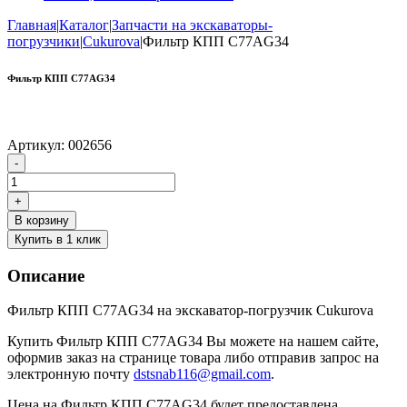
Главная
|
Каталог
|
Запчасти на экскаваторы-
погрузчики
|
Cukurova
|
Фильтр КПП C77AG34
Фильтр КПП C77AG34
Артикул:
002656
Количество
-
товара
Фильтр
+
КПП
В корзину
C77AG34
Купить в 1 клик
Описание
Фильтр КПП C77AG34 на экскаватор-погрузчик Cukurova
Купить Фильтр КПП C77AG34 Вы можете на нашем сайте,
оформив заказ на странице товара либо отправив запрос на
электронную почту
dstsnab116@gmail.com
.
Цена на Фильтр КПП C77AG34 будет предоставлена