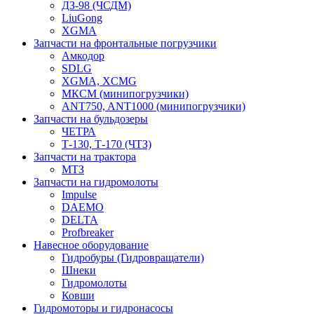
ДЗ-98 (ЧСДМ)
LiuGong
XGMA
Запчасти на фронтальные погрузчики
Амкодор
SDLG
XGMA, XCMG
МКСМ (минипогрузчики)
ANT750, ANT1000 (минипогрузчики)
Запчасти на бульдозеры
ЧЕТРА
Т-130, Т-170 (ЧТЗ)
Запчасти на трактора
МТЗ
Запчасти на гидромолоты
Impulse
DAEMO
DELTA
Profbreaker
Навесное оборудование
Гидробуры (Гидровращатели)
Шнеки
Гидромолоты
Ковши
Гидромоторы и гидронасосы