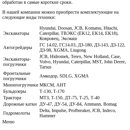
обработан в самые короткие сроки.
В нашей компании можно приобрести комплектующие на
следующие виды техники:
Hyundai, Doosan, JCB, Komatsu, Hitachi,
Экскаваторы
Caterpillar, ТВЭКС (ЕК12, ЕК14, ЕК18),
Ковровец, Эксмаш
ГС 14.02, ГС14.03, ДЗ-180, ДЗ-143, ДЗ-122,
Автогрейдеры
ДЗ-98, XGMA, Liugong
JCB, Hidromek, Terex, New Holland, Case,
Экскаваторы-
Volvo, Hyundai, Caterpillar, MST, John Deere,
погрузчики
Tarsus
Фронтальные
Амкодор, SDLG, XGMA
погрузчики
Минипогрузчики
МКСМ, АНТ
Бульдозеры
Т-130, Т-170
Трактора
МТЗ, Т-150, ДТ-75, Т-25, Т-40
Дорожные катки
ДУ-47, ДУ-54, ДУ-84, Ammann, Bomag
Delta, Impulse, Profbreaker, JCB, Indeco,
Гидромолоты
Hammer
Меню