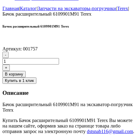
Главная
|
Каталог
|
Запчасти на экскаваторы-погрузчики
|
Terex
|
Бачок расширительный 6109901М91 Terex
Бачок расширительный 6109901М91 Terex
Артикул:
001757
Количество
-
товара
Бачок
+
расширительный
В корзину
6109901М91
Купить в 1 клик
Terex
Описание
Бачок расширительный 6109901М91 на экскаватор-погрузчик
Terex
Купить Бачок расширительный 6109901М91 Terex Вы можете
на нашем сайте, оформив заказ на странице товара либо
отправив запрос на электронную почту
dstsnab116@gmail.com
.