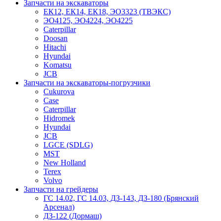
Запчасти на экскаваторы
ЕК12, ЕК14, ЕК18, ЭО3323 (ТВЭКС)
ЭО4125, ЭО4224, ЭО4225
Caterpillar
Doosan
Hitachi
Hyundai
Komatsu
JCB
Запчасти на экскаваторы-погрузчики
Cukurova
Case
Caterpillar
Hidromek
Hyundai
JCB
LGCE (SDLG)
MST
New Holland
Terex
Volvo
Запчасти на грейдеры
ГС 14.02, ГС 14.03, ДЗ-143, ДЗ-180 (Брянский
Арсенал)
ДЗ-122 (Дормаш)