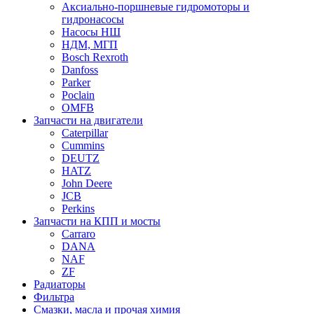
Аксиально-поршневые гидромоторы и
гидронасосы
Насосы НШ
НДМ, МГП
Bosch Rexroth
Danfoss
Parker
Poclain
OMFB
Запчасти на двигатели
Caterpillar
Cummins
DEUTZ
HATZ
John Deere
JCB
Perkins
Запчасти на КПП и мосты
Carraro
DANA
NAF
ZF
Радиаторы
Фильтра
Смазки, масла и прочая химия