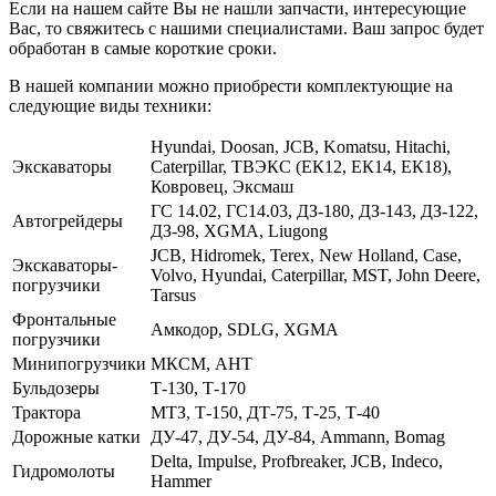
Если на нашем сайте Вы не нашли запчасти, интересующие
Вас, то свяжитесь с нашими специалистами. Ваш запрос будет
обработан в самые короткие сроки.
В нашей компании можно приобрести комплектующие на
следующие виды техники:
Hyundai, Doosan, JCB, Komatsu, Hitachi,
Экскаваторы
Caterpillar, ТВЭКС (ЕК12, ЕК14, ЕК18),
Ковровец, Эксмаш
ГС 14.02, ГС14.03, ДЗ-180, ДЗ-143, ДЗ-122,
Автогрейдеры
ДЗ-98, XGMA, Liugong
JCB, Hidromek, Terex, New Holland, Case,
Экскаваторы-
Volvo, Hyundai, Caterpillar, MST, John Deere,
погрузчики
Tarsus
Фронтальные
Амкодор, SDLG, XGMA
погрузчики
Минипогрузчики
МКСМ, АНТ
Бульдозеры
Т-130, Т-170
Трактора
МТЗ, Т-150, ДТ-75, Т-25, Т-40
Дорожные катки
ДУ-47, ДУ-54, ДУ-84, Ammann, Bomag
Delta, Impulse, Profbreaker, JCB, Indeco,
Гидромолоты
Hammer