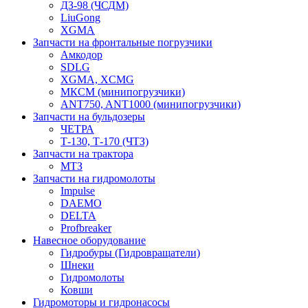
ДЗ-98 (ЧСДМ)
LiuGong
XGMA
Запчасти на фронтальные погрузчики
Амкодор
SDLG
XGMA, XCMG
МКСМ (минипогрузчики)
ANT750, ANT1000 (минипогрузчики)
Запчасти на бульдозеры
ЧЕТРА
Т-130, Т-170 (ЧТЗ)
Запчасти на трактора
МТЗ
Запчасти на гидромолоты
Impulse
DAEMO
DELTA
Profbreaker
Навесное оборудование
Гидробуры (Гидровращатели)
Шнеки
Гидромолоты
Ковши
Гидромоторы и гидронасосы