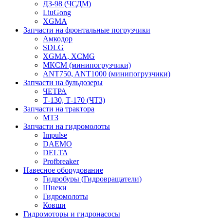
ДЗ-98 (ЧСДМ)
LiuGong
XGMA
Запчасти на фронтальные погрузчики
Амкодор
SDLG
XGMA, XCMG
МКСМ (минипогрузчики)
ANT750, ANT1000 (минипогрузчики)
Запчасти на бульдозеры
ЧЕТРА
Т-130, Т-170 (ЧТЗ)
Запчасти на трактора
МТЗ
Запчасти на гидромолоты
Impulse
DAEMO
DELTA
Profbreaker
Навесное оборудование
Гидробуры (Гидровращатели)
Шнеки
Гидромолоты
Ковши
Гидромоторы и гидронасосы