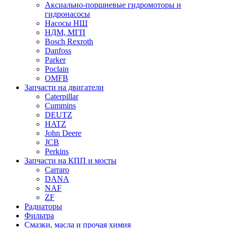
Аксиально-поршневые гидромоторы и
гидронасосы
Насосы НШ
НДМ, МГП
Bosch Rexroth
Danfoss
Parker
Poclain
OMFB
Запчасти на двигатели
Caterpillar
Cummins
DEUTZ
HATZ
John Deere
JCB
Perkins
Запчасти на КПП и мосты
Carraro
DANA
NAF
ZF
Радиаторы
Фильтра
Смазки, масла и прочая химия