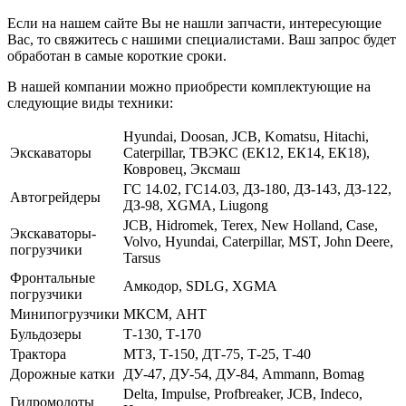
Если на нашем сайте Вы не нашли запчасти, интересующие
Вас, то свяжитесь с нашими специалистами. Ваш запрос будет
обработан в самые короткие сроки.
В нашей компании можно приобрести комплектующие на
следующие виды техники:
Hyundai, Doosan, JCB, Komatsu, Hitachi,
Экскаваторы
Caterpillar, ТВЭКС (ЕК12, ЕК14, ЕК18),
Ковровец, Эксмаш
ГС 14.02, ГС14.03, ДЗ-180, ДЗ-143, ДЗ-122,
Автогрейдеры
ДЗ-98, XGMA, Liugong
JCB, Hidromek, Terex, New Holland, Case,
Экскаваторы-
Volvo, Hyundai, Caterpillar, MST, John Deere,
погрузчики
Tarsus
Фронтальные
Амкодор, SDLG, XGMA
погрузчики
Минипогрузчики
МКСМ, АНТ
Бульдозеры
Т-130, Т-170
Трактора
МТЗ, Т-150, ДТ-75, Т-25, Т-40
Дорожные катки
ДУ-47, ДУ-54, ДУ-84, Ammann, Bomag
Delta, Impulse, Profbreaker, JCB, Indeco,
Гидромолоты