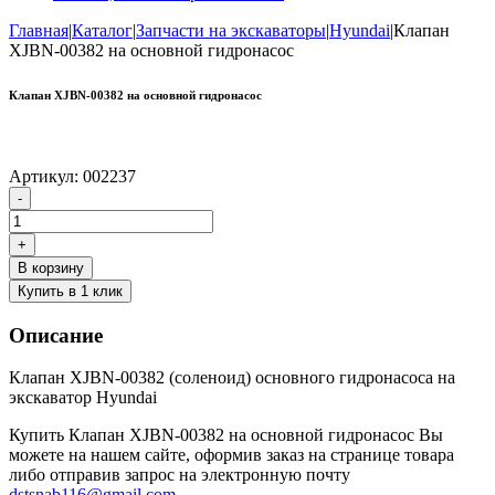
Главная
|
Каталог
|
Запчасти на экскаваторы
|
Hyundai
|
Клапан
XJBN-00382 на основной гидронасос
Клапан XJBN-00382 на основной гидронасос
Артикул:
002237
Количество
-
товара
Клапан
+
XJBN-
В корзину
00382
Купить в 1 клик
на
основной
Описание
гидронасос
Клапан XJBN-00382 (соленоид) основного гидронасоса на
экскаватор Hyundai
Купить Клапан XJBN-00382 на основной гидронасос Вы
можете на нашем сайте, оформив заказ на странице товара
либо отправив запрос на электронную почту
dstsnab116@gmail.com
.