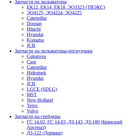
Запчасти на экскаваторы
ЕК12, ЕК14, ЕК18, ЭО3323 (ТВЭКС)
ЭО4125, ЭО4224, ЭО4225
Caterpillar
Doosan
Hitachi
Hyundai
Komatsu
JCB
Запчасти на экскаваторы-погрузчики
Cukurova
Case
Caterpillar
Hidromek
Hyundai
JCB
LGCE (SDLG)
MST
New Holland
Terex
Volvo
Запчасти на грейдеры
ГС 14.02, ГС 14.03, ДЗ-143, ДЗ-180 (Брянский
Арсенал)
ДЗ-122 (Дормаш)