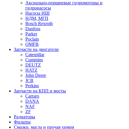
Аксиально-поршневые гидромоторы и
гидронасосы
Насосы НШ
НДМ, МГП
Bosch Rexroth
Danfoss
Parker
Poclain
OMFB
Запчасти на двигатели
Caterpillar
Cummins
DEUTZ
HATZ
John Deere
JCB
Perkins
Запчасти на КПП и мосты
Carraro
DANA
NAF
ZF
Радиаторы
Фильтра
Смазки, масла и прочая химия