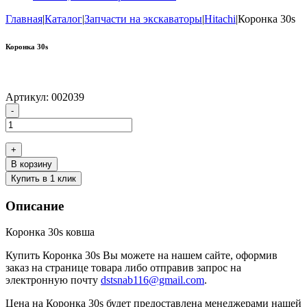
Главная
|
Каталог
|
Запчасти на экскаваторы
|
Hitachi
|
Коронка 30s
Коронка 30s
Артикул:
002039
Количество
-
товара
Коронка
30s
+
В корзину
Купить в 1 клик
Описание
Коронка 30s ковша
Купить Коронка 30s Вы можете на нашем сайте, оформив
заказ на странице товара либо отправив запрос на
электронную почту
dstsnab116@gmail.com
.
Цена на Коронка 30s будет предоставлена менеджерами нашей