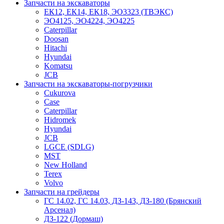
Запчасти на экскаваторы
ЕК12, ЕК14, ЕК18, ЭО3323 (ТВЭКС)
ЭО4125, ЭО4224, ЭО4225
Caterpillar
Doosan
Hitachi
Hyundai
Komatsu
JCB
Запчасти на экскаваторы-погрузчики
Cukurova
Case
Caterpillar
Hidromek
Hyundai
JCB
LGCE (SDLG)
MST
New Holland
Terex
Volvo
Запчасти на грейдеры
ГС 14.02, ГС 14.03, ДЗ-143, ДЗ-180 (Брянский
Арсенал)
ДЗ-122 (Дормаш)