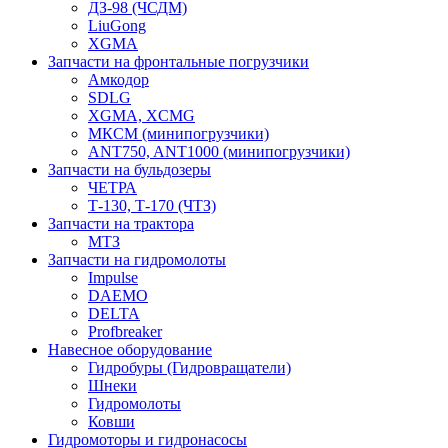
ДЗ-98 (ЧСДМ)
LiuGong
XGMA
Запчасти на фронтальные погрузчики
Амкодор
SDLG
XGMA, XCMG
МКСМ (минипогрузчики)
ANT750, ANT1000 (минипогрузчики)
Запчасти на бульдозеры
ЧЕТРА
Т-130, Т-170 (ЧТЗ)
Запчасти на трактора
МТЗ
Запчасти на гидромолоты
Impulse
DAEMO
DELTA
Profbreaker
Навесное оборудование
Гидробуры (Гидровращатели)
Шнеки
Гидромолоты
Ковши
Гидромоторы и гидронасосы