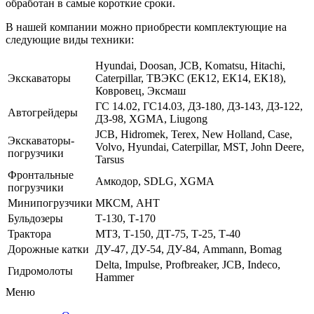
обработан в самые короткие сроки.
В нашей компании можно приобрести комплектующие на
следующие виды техники:
Hyundai, Doosan, JCB, Komatsu, Hitachi,
Экскаваторы
Caterpillar, ТВЭКС (ЕК12, ЕК14, ЕК18),
Ковровец, Эксмаш
ГС 14.02, ГС14.03, ДЗ-180, ДЗ-143, ДЗ-122,
Автогрейдеры
ДЗ-98, XGMA, Liugong
JCB, Hidromek, Terex, New Holland, Case,
Экскаваторы-
Volvo, Hyundai, Caterpillar, MST, John Deere,
погрузчики
Tarsus
Фронтальные
Амкодор, SDLG, XGMA
погрузчики
Минипогрузчики
МКСМ, АНТ
Бульдозеры
Т-130, Т-170
Трактора
МТЗ, Т-150, ДТ-75, Т-25, Т-40
Дорожные катки
ДУ-47, ДУ-54, ДУ-84, Ammann, Bomag
Delta, Impulse, Profbreaker, JCB, Indeco,
Гидромолоты
Hammer
Меню