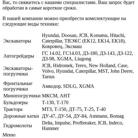
Вас, то свяжитесь с нашими специалистами. Ваш запрос будет
обработан в самые короткие сроки.
В нашей компании можно приобрести комплектующие на
следующие виды техники:
Hyundai, Doosan, JCB, Komatsu, Hitachi,
Экскаваторы
Caterpillar, ТВЭКС (ЕК12, ЕК14, ЕК18),
Ковровец, Эксмаш
ГС 14.02, ГС14.03, ДЗ-180, ДЗ-143, ДЗ-122,
Автогрейдеры
ДЗ-98, XGMA, Liugong
JCB, Hidromek, Terex, New Holland, Case,
Экскаваторы-
Volvo, Hyundai, Caterpillar, MST, John Deere,
погрузчики
Tarsus
Фронтальные
Амкодор, SDLG, XGMA
погрузчики
Минипогрузчики
МКСМ, АНТ
Бульдозеры
Т-130, Т-170
Трактора
МТЗ, Т-150, ДТ-75, Т-25, Т-40
Дорожные катки
ДУ-47, ДУ-54, ДУ-84, Ammann, Bomag
Delta, Impulse, Profbreaker, JCB, Indeco,
Гидромолоты
Hammer
Меню