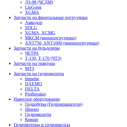
ДЗ-98 (ЧСДМ)
LiuGong
XGMA
Запчасти на фронтальные погрузчики
Амкодор
SDLG
XGMA, XCMG
МКСМ (минипогрузчики)
ANT750, ANT1000 (минипогрузчики)
Запчасти на бульдозеры
ЧЕТРА
Т-130, Т-170 (ЧТЗ)
Запчасти на трактора
МТЗ
Запчасти на гидромолоты
Impulse
DAEMO
DELTA
Profbreaker
Навесное оборудование
Гидробуры (Гидровращатели)
Шнеки
Гидромолоты
Ковши
Гидромоторы и гидронасосы