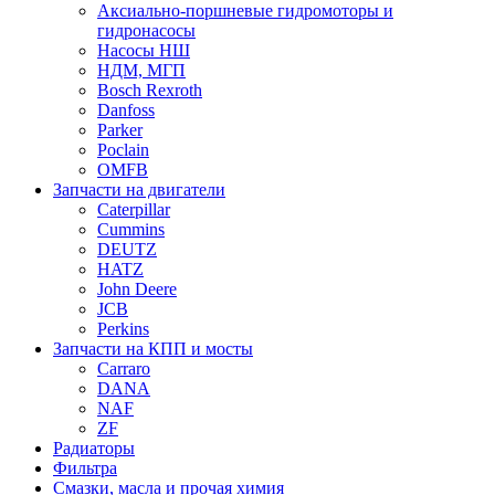
Аксиально-поршневые гидромоторы и
гидронасосы
Насосы НШ
НДМ, МГП
Bosch Rexroth
Danfoss
Parker
Poclain
OMFB
Запчасти на двигатели
Caterpillar
Cummins
DEUTZ
HATZ
John Deere
JCB
Perkins
Запчасти на КПП и мосты
Carraro
DANA
NAF
ZF
Радиаторы
Фильтра
Смазки, масла и прочая химия