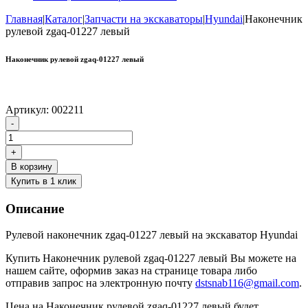
Главная
|
Каталог
|
Запчасти на экскаваторы
|
Hyundai
|
Наконечник
рулевой zgaq-01227 левый
Наконечник рулевой zgaq-01227 левый
Артикул:
002211
Количество
-
товара
Наконечник
+
рулевой
В корзину
zgaq-
Купить в 1 клик
01227
левый
Описание
Рулевой наконечник zgaq-01227 левый на экскаватор Hyundai
Купить Наконечник рулевой zgaq-01227 левый Вы можете на
нашем сайте, оформив заказ на странице товара либо
отправив запрос на электронную почту
dstsnab116@gmail.com
.
Цена на Наконечник рулевой zgaq-01227 левый будет