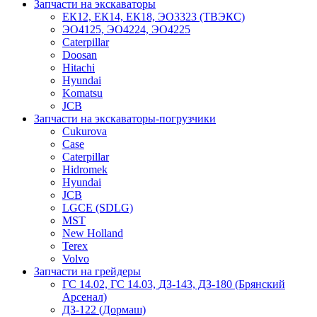
Запчасти на экскаваторы
ЕК12, ЕК14, ЕК18, ЭО3323 (ТВЭКС)
ЭО4125, ЭО4224, ЭО4225
Caterpillar
Doosan
Hitachi
Hyundai
Komatsu
JCB
Запчасти на экскаваторы-погрузчики
Cukurova
Case
Caterpillar
Hidromek
Hyundai
JCB
LGCE (SDLG)
MST
New Holland
Terex
Volvo
Запчасти на грейдеры
ГС 14.02, ГС 14.03, ДЗ-143, ДЗ-180 (Брянский
Арсенал)
ДЗ-122 (Дормаш)