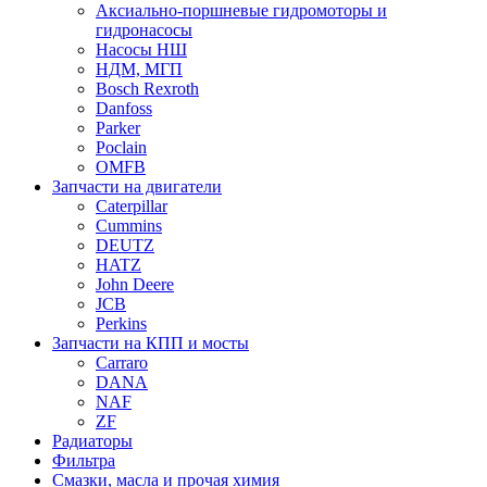
Аксиально-поршневые гидромоторы и
гидронасосы
Насосы НШ
НДМ, МГП
Bosch Rexroth
Danfoss
Parker
Poclain
OMFB
Запчасти на двигатели
Caterpillar
Cummins
DEUTZ
HATZ
John Deere
JCB
Perkins
Запчасти на КПП и мосты
Carraro
DANA
NAF
ZF
Радиаторы
Фильтра
Смазки, масла и прочая химия