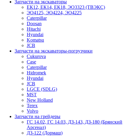
Запчасти на экскаваторы
ЕК12, ЕК14, ЕК18, ЭО3323 (ТВЭКС)
ЭО4125, ЭО4224, ЭО4225
Caterpillar
Doosan
Hitachi
Hyundai
Komatsu
JCB
Запчасти на экскаваторы-погрузчики
Cukurova
Case
Caterpillar
Hidromek
Hyundai
JCB
LGCE (SDLG)
MST
New Holland
Terex
Volvo
Запчасти на грейдеры
ГС 14.02, ГС 14.03, ДЗ-143, ДЗ-180 (Брянский
Арсенал)
ДЗ-122 (Дормаш)