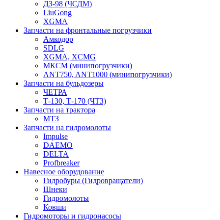
ДЗ-98 (ЧСДМ)
LiuGong
XGMA
Запчасти на фронтальные погрузчики
Амкодор
SDLG
XGMA, XCMG
МКСМ (минипогрузчики)
ANT750, ANT1000 (минипогрузчики)
Запчасти на бульдозеры
ЧЕТРА
Т-130, Т-170 (ЧТЗ)
Запчасти на трактора
МТЗ
Запчасти на гидромолоты
Impulse
DAEMO
DELTA
Profbreaker
Навесное оборудование
Гидробуры (Гидровращатели)
Шнеки
Гидромолоты
Ковши
Гидромоторы и гидронасосы