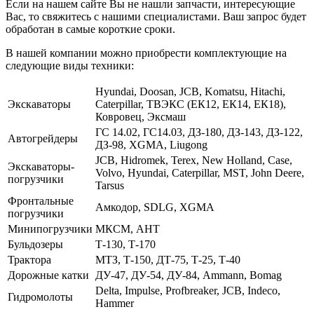
Если на нашем сайте Вы не нашли запчасти, интересующие
Вас, то свяжитесь с нашими специалистами. Ваш запрос будет
обработан в самые короткие сроки.
В нашей компании можно приобрести комплектующие на
следующие виды техники:
Hyundai, Doosan, JCB, Komatsu, Hitachi,
Экскаваторы
Caterpillar, ТВЭКС (ЕК12, ЕК14, ЕК18),
Ковровец, Эксмаш
ГС 14.02, ГС14.03, ДЗ-180, ДЗ-143, ДЗ-122,
Автогрейдеры
ДЗ-98, XGMA, Liugong
JCB, Hidromek, Terex, New Holland, Case,
Экскаваторы-
Volvo, Hyundai, Caterpillar, MST, John Deere,
погрузчики
Tarsus
Фронтальные
Амкодор, SDLG, XGMA
погрузчики
Минипогрузчики
МКСМ, АНТ
Бульдозеры
Т-130, Т-170
Трактора
МТЗ, Т-150, ДТ-75, Т-25, Т-40
Дорожные катки
ДУ-47, ДУ-54, ДУ-84, Ammann, Bomag
Delta, Impulse, Profbreaker, JCB, Indeco,
Гидромолоты
Hammer