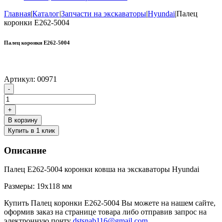
Главная
|
Каталог
|
Запчасти на экскаваторы
|
Hyundai
|
Палец
коронки Е262-5004
Палец коронки Е262-5004
Артикул:
00971
Количество
-
товара
Палец
+
коронки
В корзину
Е262-
Купить в 1 клик
5004
Описание
Палец Е262-5004 коронки ковша на экскаваторы Hyundai
Размеры: 19х118 мм
Купить Палец коронки Е262-5004 Вы можете на нашем сайте,
оформив заказ на странице товара либо отправив запрос на
электронную почту
dstsnab116@gmail.com
.