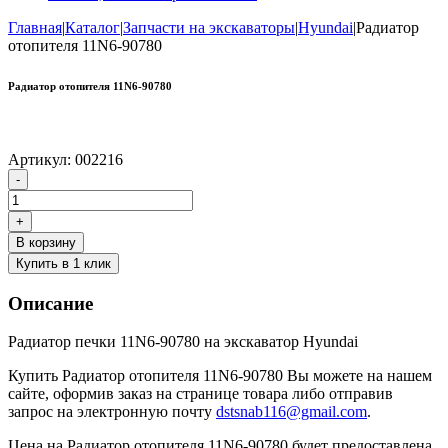
Главная
|
Каталог
|
Запчасти на экскаваторы
|
Hyundai
|
Радиатор
отопителя 11N6-90780
Радиатор отопителя 11N6-90780
Артикул:
002216
Количество
-
товара
Радиатор
+
отопителя
В корзину
11N6-
Купить в 1 клик
90780
Описание
Радиатор печки 11N6-90780 на экскаватор Hyundai
Купить Радиатор отопителя 11N6-90780 Вы можете на нашем
сайте, оформив заказ на странице товара либо отправив
запрос на электронную почту
dstsnab116@gmail.com
.
Цена на Радиатор отопителя 11N6-90780 будет предоставлена