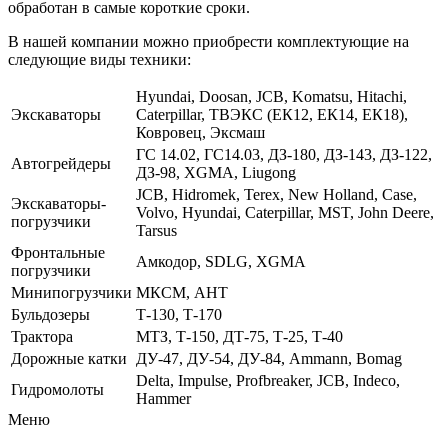
обработан в самые короткие сроки.
В нашей компании можно приобрести комплектующие на
следующие виды техники:
Hyundai, Doosan, JCB, Komatsu, Hitachi,
Экскаваторы
Caterpillar, ТВЭКС (ЕК12, ЕК14, ЕК18),
Ковровец, Эксмаш
ГС 14.02, ГС14.03, ДЗ-180, ДЗ-143, ДЗ-122,
Автогрейдеры
ДЗ-98, XGMA, Liugong
JCB, Hidromek, Terex, New Holland, Case,
Экскаваторы-
Volvo, Hyundai, Caterpillar, MST, John Deere,
погрузчики
Tarsus
Фронтальные
Амкодор, SDLG, XGMA
погрузчики
Минипогрузчики
МКСМ, АНТ
Бульдозеры
Т-130, Т-170
Трактора
МТЗ, Т-150, ДТ-75, Т-25, Т-40
Дорожные катки
ДУ-47, ДУ-54, ДУ-84, Ammann, Bomag
Delta, Impulse, Profbreaker, JCB, Indeco,
Гидромолоты
Hammer
Меню