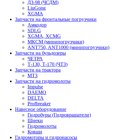
ДЗ-98 (ЧСДМ)
LiuGong
XGMA
Запчасти на фронтальные погрузчики
Амкодор
SDLG
XGMA, XCMG
МКСМ (минипогрузчики)
ANT750, ANT1000 (минипогрузчики)
Запчасти на бульдозеры
ЧЕТРА
Т-130, Т-170 (ЧТЗ)
Запчасти на трактора
МТЗ
Запчасти на гидромолоты
Impulse
DAEMO
DELTA
Profbreaker
Навесное оборудование
Гидробуры (Гидровращатели)
Шнеки
Гидромолоты
Ковши
Гидромоторы и гидронасосы