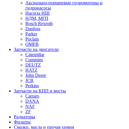
Аксиально-поршневые гидромоторы и
гидронасосы
Насосы НШ
НДМ, МГП
Bosch Rexroth
Danfoss
Parker
Poclain
OMFB
Запчасти на двигатели
Caterpillar
Cummins
DEUTZ
HATZ
John Deere
JCB
Perkins
Запчасти на КПП и мосты
Carraro
DANA
NAF
ZF
Радиаторы
Фильтра
Смазки, масла и прочая химия