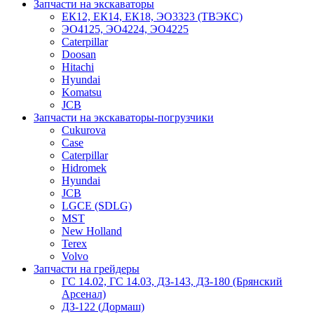
Запчасти на экскаваторы
ЕК12, ЕК14, ЕК18, ЭО3323 (ТВЭКС)
ЭО4125, ЭО4224, ЭО4225
Caterpillar
Doosan
Hitachi
Hyundai
Komatsu
JCB
Запчасти на экскаваторы-погрузчики
Cukurova
Case
Caterpillar
Hidromek
Hyundai
JCB
LGCE (SDLG)
MST
New Holland
Terex
Volvo
Запчасти на грейдеры
ГС 14.02, ГС 14.03, ДЗ-143, ДЗ-180 (Брянский
Арсенал)
ДЗ-122 (Дормаш)