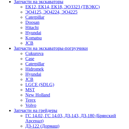
Запчасти на экскаваторы
ЕК12, ЕК14, ЕК18, ЭО3323 (ТВЭКС)
ЭО4125, ЭО4224, ЭО4225
Caterpillar
Doosan
Hitachi
Hyundai
Komatsu
JCB
Запчасти на экскаваторы-погрузчики
Cukurova
Case
Caterpillar
Hidromek
Hyundai
JCB
LGCE (SDLG)
MST
New Holland
Terex
Volvo
Запчасти на грейдеры
ГС 14.02, ГС 14.03, ДЗ-143, ДЗ-180 (Брянский
Арсенал)
ДЗ-122 (Дормаш)