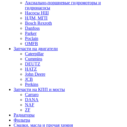
Аксиально-поршневые гидромоторы и
гидронасосы
Насосы НШ
НДМ, МГП
Bosch Rexroth
Danfoss
Parker
Poclain
OMFB
Запчасти на двигатели
Caterpillar
Cummins
DEUTZ
HATZ
John Deere
JCB
Perkins
Запчасти на КПП и мосты
Carraro
DANA
NAF
ZF
Радиаторы
Фильтра
Смазки, масла и прочая химия