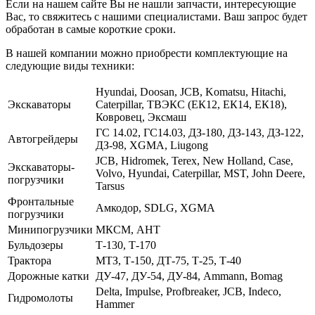
Если на нашем сайте Вы не нашли запчасти, интересующие
Вас, то свяжитесь с нашими специалистами. Ваш запрос будет
обработан в самые короткие сроки.
В нашей компании можно приобрести комплектующие на
следующие виды техники:
Hyundai, Doosan, JCB, Komatsu, Hitachi,
Экскаваторы
Caterpillar, ТВЭКС (ЕК12, ЕК14, ЕК18),
Ковровец, Эксмаш
ГС 14.02, ГС14.03, ДЗ-180, ДЗ-143, ДЗ-122,
Автогрейдеры
ДЗ-98, XGMA, Liugong
JCB, Hidromek, Terex, New Holland, Case,
Экскаваторы-
Volvo, Hyundai, Caterpillar, MST, John Deere,
погрузчики
Tarsus
Фронтальные
Амкодор, SDLG, XGMA
погрузчики
Минипогрузчики
МКСМ, АНТ
Бульдозеры
Т-130, Т-170
Трактора
МТЗ, Т-150, ДТ-75, Т-25, Т-40
Дорожные катки
ДУ-47, ДУ-54, ДУ-84, Ammann, Bomag
Delta, Impulse, Profbreaker, JCB, Indeco,
Гидромолоты
Hammer