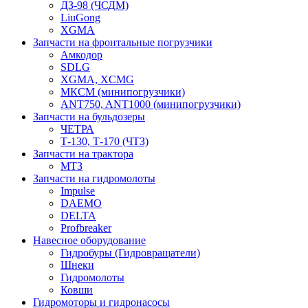
ДЗ-98 (ЧСДМ)
LiuGong
XGMA
Запчасти на фронтальные погрузчики
Амкодор
SDLG
XGMA, XCMG
МКСМ (минипогрузчики)
ANT750, ANT1000 (минипогрузчики)
Запчасти на бульдозеры
ЧЕТРА
Т-130, Т-170 (ЧТЗ)
Запчасти на трактора
МТЗ
Запчасти на гидромолоты
Impulse
DAEMO
DELTA
Profbreaker
Навесное оборудование
Гидробуры (Гидровращатели)
Шнеки
Гидромолоты
Ковши
Гидромоторы и гидронасосы