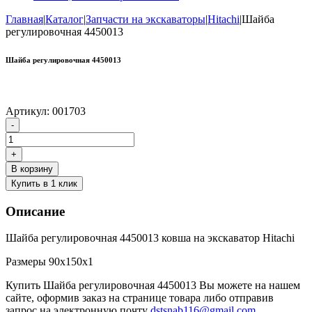
Главная
|
Каталог
|
Запчасти на экскаваторы
|
Hitachi
|
Шайба
регулировочная 4450013
Шайба регулировочная 4450013
Артикул:
001703
Количество
-
товара
Шайба
+
регулировочная
В корзину
4450013
Купить в 1 клик
Описание
Шайба регулировочная 4450013 ковша на экскаватор Hitachi
Размеры 90х150х1
Купить Шайба регулировочная 4450013 Вы можете на нашем
сайте, оформив заказ на странице товара либо отправив
запрос на электронную почту
dstsnab116@gmail.com
.