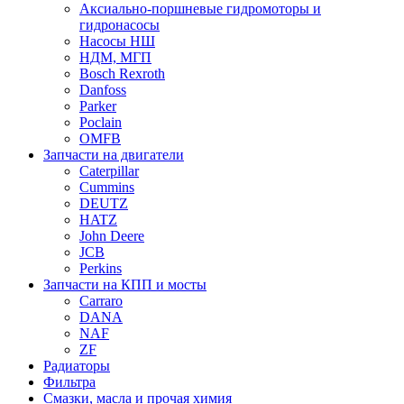
Аксиально-поршневые гидромоторы и
гидронасосы
Насосы НШ
НДМ, МГП
Bosch Rexroth
Danfoss
Parker
Poclain
OMFB
Запчасти на двигатели
Caterpillar
Cummins
DEUTZ
HATZ
John Deere
JCB
Perkins
Запчасти на КПП и мосты
Carraro
DANA
NAF
ZF
Радиаторы
Фильтра
Смазки, масла и прочая химия