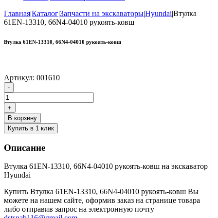
Главная
|
Каталог
|
Запчасти на экскаваторы
|
Hyundai
|
Втулка
61EN-13310, 66N4-04010 рукоять-ковш
Втулка 61EN-13310, 66N4-04010 рукоять-ковш
Артикул:
001610
Количество
-
товара
Втулка
+
61EN-
В корзину
13310,
Купить в 1 клик
66N4-
04010
Описание
рукоять-
ковш
Втулка 61EN-13310, 66N4-04010 рукоять-ковш на экскаватор
Hyundai
Купить Втулка 61EN-13310, 66N4-04010 рукоять-ковш Вы
можете на нашем сайте, оформив заказ на странице товара
либо отправив запрос на электронную почту
dstsnab116@gmail.com
.