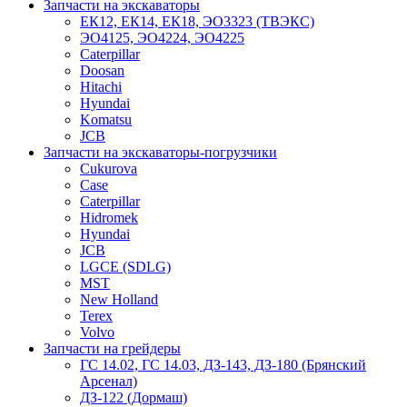
Запчасти на экскаваторы
ЕК12, ЕК14, ЕК18, ЭО3323 (ТВЭКС)
ЭО4125, ЭО4224, ЭО4225
Caterpillar
Doosan
Hitachi
Hyundai
Komatsu
JCB
Запчасти на экскаваторы-погрузчики
Cukurova
Case
Caterpillar
Hidromek
Hyundai
JCB
LGCE (SDLG)
MST
New Holland
Terex
Volvo
Запчасти на грейдеры
ГС 14.02, ГС 14.03, ДЗ-143, ДЗ-180 (Брянский
Арсенал)
ДЗ-122 (Дормаш)