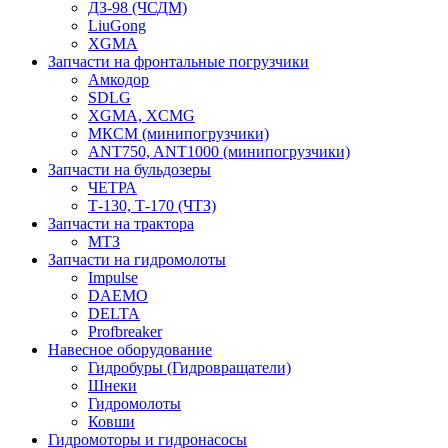
ДЗ-98 (ЧСДМ)
LiuGong
XGMA
Запчасти на фронтальные погрузчики
Амкодор
SDLG
XGMA, XCMG
МКСМ (минипогрузчики)
ANT750, ANT1000 (минипогрузчики)
Запчасти на бульдозеры
ЧЕТРА
Т-130, Т-170 (ЧТЗ)
Запчасти на трактора
МТЗ
Запчасти на гидромолоты
Impulse
DAEMO
DELTA
Profbreaker
Навесное оборудование
Гидробуры (Гидровращатели)
Шнеки
Гидромолоты
Ковши
Гидромоторы и гидронасосы