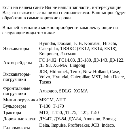
Если на нашем сайте Вы не нашли запчасти, интересующие
Вас, то свяжитесь с нашими специалистами. Ваш запрос будет
обработан в самые короткие сроки.
В нашей компании можно приобрести комплектующие на
следующие виды техники:
Hyundai, Doosan, JCB, Komatsu, Hitachi,
Экскаваторы
Caterpillar, ТВЭКС (ЕК12, ЕК14, ЕК18),
Ковровец, Эксмаш
ГС 14.02, ГС14.03, ДЗ-180, ДЗ-143, ДЗ-122,
Автогрейдеры
ДЗ-98, XGMA, Liugong
JCB, Hidromek, Terex, New Holland, Case,
Экскаваторы-
Volvo, Hyundai, Caterpillar, MST, John Deere,
погрузчики
Tarsus
Фронтальные
Амкодор, SDLG, XGMA
погрузчики
Минипогрузчики
МКСМ, АНТ
Бульдозеры
Т-130, Т-170
Трактора
МТЗ, Т-150, ДТ-75, Т-25, Т-40
Дорожные катки
ДУ-47, ДУ-54, ДУ-84, Ammann, Bomag
Delta, Impulse, Profbreaker, JCB, Indeco,
Гидромолоты