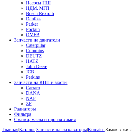
Насосы НШ
НДМ, МГП
Bosch Rexroth
Danfoss
Parker
Poclain
OMFB
Запчасти на двигатели
Caterpillar
Cummins
DEUTZ
HATZ
John Deere
JCB
Perkins
Запчасти на КПП и мосты
Carraro
DANA
NAF
ZF
Радиаторы
Фильтра
Смазки, масла и прочая химия
Главная
|
Каталог
|
Запчасти на экскаваторы
|
Komatsu
|
Замок зажига