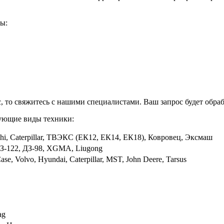
ты:
 то свяжитесь с нашими специалистами. Ваш запрос будет обраб
ующие виды техники:
chi, Caterpillar, ТВЭКС (ЕК12, ЕК14, ЕК18), Ковровец, Эксмаш
 ДЗ-122, ДЗ-98, XGMA, Liugong
se, Volvo, Hyundai, Caterpillar, MST, John Deere, Tarsus
ag