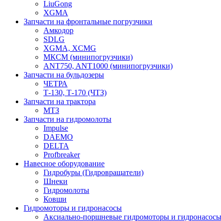
LiuGong
XGMA
Запчасти на фронтальные погрузчики
Амкодор
SDLG
XGMA, XCMG
МКСМ (минипогрузчики)
ANT750, ANT1000 (минипогрузчики)
Запчасти на бульдозеры
ЧЕТРА
Т-130, Т-170 (ЧТЗ)
Запчасти на трактора
МТЗ
Запчасти на гидромолоты
Impulse
DAEMO
DELTA
Profbreaker
Навесное оборудование
Гидробуры (Гидровращатели)
Шнеки
Гидромолоты
Ковши
Гидромоторы и гидронасосы
Аксиально-поршневые гидромоторы и гидронасос