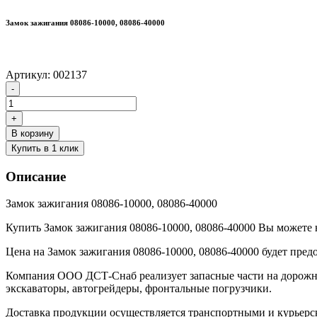
Замок зажигания 08086-10000, 08086-40000
Артикул:
002137
Количество
-
товара
Замок
+
зажигания
В корзину
08086-
Купить в 1 клик
10000,
08086-
Описание
40000
Замок зажигания 08086-10000, 08086-40000
Купить Замок зажигания 08086-10000, 08086-40000 Вы можете н
Цена на Замок зажигания 08086-10000, 08086-40000 будет пре
Компания ООО ДСТ-Снаб реализует запасные части на дорожно-
экскаваторы, автогрейдеры, фронтальные погрузчики.
Доставка продукции осуществляется транспортными и курьерс