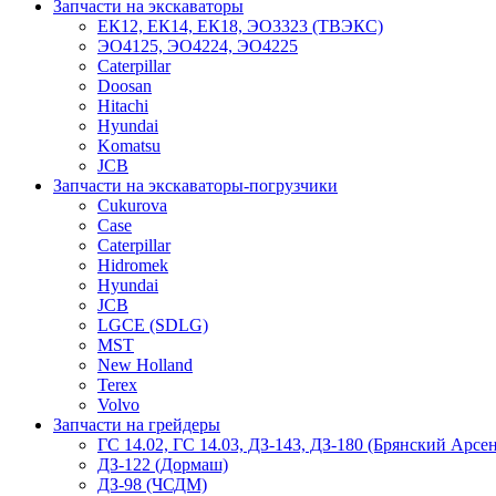
Запчасти на экскаваторы
ЕК12, ЕК14, ЕК18, ЭО3323 (ТВЭКС)
ЭО4125, ЭО4224, ЭО4225
Caterpillar
Doosan
Hitachi
Hyundai
Komatsu
JCB
Запчасти на экскаваторы-погрузчики
Cukurova
Case
Caterpillar
Hidromek
Hyundai
JCB
LGCE (SDLG)
MST
New Holland
Terex
Volvo
Запчасти на грейдеры
ГС 14.02, ГС 14.03, ДЗ-143, ДЗ-180 (Брянский Арсе
ДЗ-122 (Дормаш)
ДЗ-98 (ЧСДМ)