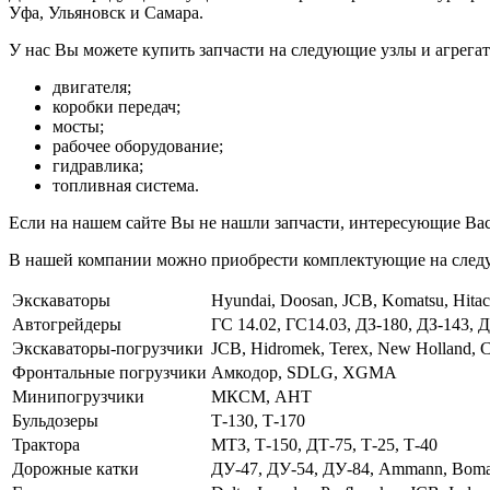
Уфа, Ульяновск и Самара.
У нас Вы можете купить запчасти на следующие узлы и агрега
двигателя;
коробки передач;
мосты;
рабочее оборудование;
гидравлика;
топливная система.
Если на нашем сайте Вы не нашли запчасти, интересующие Вас,
В нашей компании можно приобрести комплектующие на след
Экскаваторы
Hyundai, Doosan, JCB, Komatsu, Hita
Автогрейдеры
ГС 14.02, ГС14.03, ДЗ-180, ДЗ-143,
Экскаваторы-погрузчики
JCB, Hidromek, Terex, New Holland, Ca
Фронтальные погрузчики
Амкодор, SDLG, XGMA
Минипогрузчики
МКСМ, АНТ
Бульдозеры
Т-130, Т-170
Трактора
МТЗ, Т-150, ДТ-75, Т-25, Т-40
Дорожные катки
ДУ-47, ДУ-54, ДУ-84, Ammann, Bom