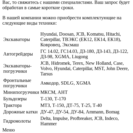
Вас, то свяжитесь с нашими специалистами. Ваш запрос будет
обработан в самые короткие сроки.
В нашей компании можно приобрести комплектующие на
следующие виды техники:
Hyundai, Doosan, JCB, Komatsu, Hitachi,
Экскаваторы
Caterpillar, ТВЭКС (ЕК12, ЕК14, ЕК18),
Ковровец, Эксмаш
ГС 14.02, ГС14.03, ДЗ-180, ДЗ-143, ДЗ-122,
Автогрейдеры
ДЗ-98, XGMA, Liugong
JCB, Hidromek, Terex, New Holland, Case,
Экскаваторы-
Volvo, Hyundai, Caterpillar, MST, John Deere,
погрузчики
Tarsus
Фронтальные
Амкодор, SDLG, XGMA
погрузчики
Минипогрузчики
МКСМ, АНТ
Бульдозеры
Т-130, Т-170
Трактора
МТЗ, Т-150, ДТ-75, Т-25, Т-40
Дорожные катки
ДУ-47, ДУ-54, ДУ-84, Ammann, Bomag
Delta, Impulse, Profbreaker, JCB, Indeco,
Гидромолоты
Hammer
Меню