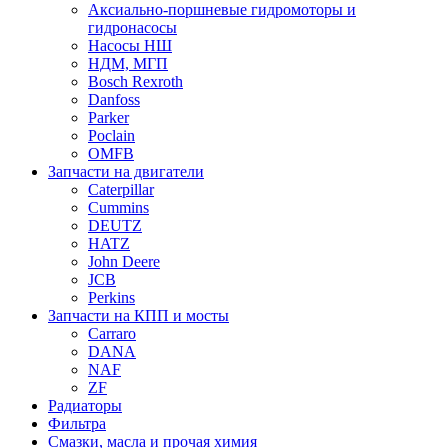
Аксиально-поршневые гидромоторы и
гидронасосы
Насосы НШ
НДМ, МГП
Bosch Rexroth
Danfoss
Parker
Poclain
OMFB
Запчасти на двигатели
Caterpillar
Cummins
DEUTZ
HATZ
John Deere
JCB
Perkins
Запчасти на КПП и мосты
Carraro
DANA
NAF
ZF
Радиаторы
Фильтра
Смазки, масла и прочая химия