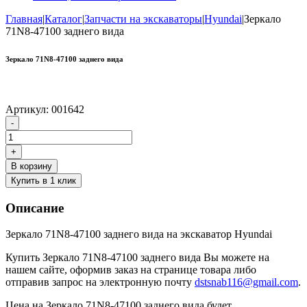
Главная
|
Каталог
|
Запчасти на экскаваторы
|
Hyundai
|
Зеркало
71N8-47100 заднего вида
Зеркало 71N8-47100 заднего вида
Артикул:
001642
Количество
-
товара
Зеркало
+
71N8-
В корзину
47100
Купить в 1 клик
заднего
вида
Описание
Зеркало 71N8-47100 заднего вида на экскаватор Hyundai
Купить Зеркало 71N8-47100 заднего вида Вы можете на
нашем сайте, оформив заказ на странице товара либо
отправив запрос на электронную почту
dstsnab116@gmail.com
.
Цена на Зеркало 71N8-47100 заднего вида будет