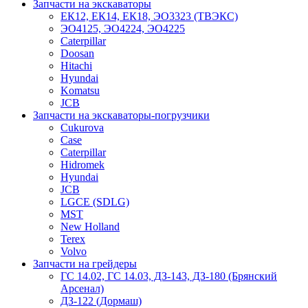
Запчасти на экскаваторы
ЕК12, ЕК14, ЕК18, ЭО3323 (ТВЭКС)
ЭО4125, ЭО4224, ЭО4225
Caterpillar
Doosan
Hitachi
Hyundai
Komatsu
JCB
Запчасти на экскаваторы-погрузчики
Cukurova
Case
Caterpillar
Hidromek
Hyundai
JCB
LGCE (SDLG)
MST
New Holland
Terex
Volvo
Запчасти на грейдеры
ГС 14.02, ГС 14.03, ДЗ-143, ДЗ-180 (Брянский
Арсенал)
ДЗ-122 (Дормаш)