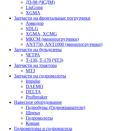
ДЗ-98 (ЧСДМ)
LiuGong
XGMA
Запчасти на фронтальные погрузчики
Амкодор
SDLG
XGMA, XCMG
МКСМ (минипогрузчики)
ANT750, ANT1000 (минипогрузчики)
Запчасти на бульдозеры
ЧЕТРА
Т-130, Т-170 (ЧТЗ)
Запчасти на трактора
МТЗ
Запчасти на гидромолоты
Impulse
DAEMO
DELTA
Profbreaker
Навесное оборудование
Гидробуры (Гидровращатели)
Шнеки
Гидромолоты
Ковши
Гидромоторы и гидронасосы