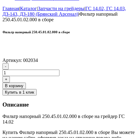
Главная
|
Каталог
|
Запчасти на грейдеры
|
ГС 14.02, ГС 14.03,
ДЗ-143, ДЗ-180 (Брянский Арсенал)
|
Фильтр напорный
250.45.01.02.000 в сборе
Фильтр напорный 250.45.01.02.000 в сборе
Артикул:
002034
Количество
-
товара
Фильтр
+
напорный
В корзину
250.45.01.02.000
Купить в 1 клик
в
сборе
Описание
Фильтр напорный 250.45.01.02.000 в сборе на грейдер ГС
14.02
Купить Фильтр напорный 250.45.01.02.000 в сборе Вы можете
на нашем сайте, оформив заказ на странице товара либо