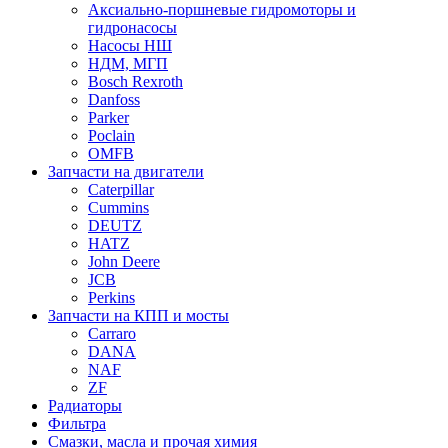
Аксиально-поршневые гидромоторы и
гидронасосы
Насосы НШ
НДМ, МГП
Bosch Rexroth
Danfoss
Parker
Poclain
OMFB
Запчасти на двигатели
Caterpillar
Cummins
DEUTZ
HATZ
John Deere
JCB
Perkins
Запчасти на КПП и мосты
Carraro
DANA
NAF
ZF
Радиаторы
Фильтра
Смазки, масла и прочая химия