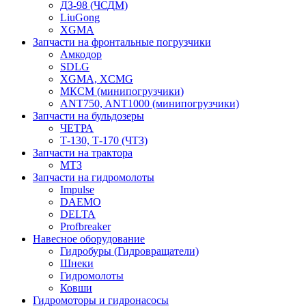
ДЗ-98 (ЧСДМ)
LiuGong
XGMA
Запчасти на фронтальные погрузчики
Амкодор
SDLG
XGMA, XCMG
МКСМ (минипогрузчики)
ANT750, ANT1000 (минипогрузчики)
Запчасти на бульдозеры
ЧЕТРА
Т-130, Т-170 (ЧТЗ)
Запчасти на трактора
МТЗ
Запчасти на гидромолоты
Impulse
DAEMO
DELTA
Profbreaker
Навесное оборудование
Гидробуры (Гидровращатели)
Шнеки
Гидромолоты
Ковши
Гидромоторы и гидронасосы