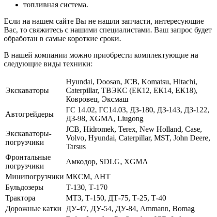
топливная система.
Если на нашем сайте Вы не нашли запчасти, интересующие
Вас, то свяжитесь с нашими специалистами. Ваш запрос будет
обработан в самые короткие сроки.
В нашей компании можно приобрести комплектующие на
следующие виды техники:
Hyundai, Doosan, JCB, Komatsu, Hitachi,
Экскаваторы
Caterpillar, ТВЭКС (ЕК12, ЕК14, ЕК18),
Ковровец, Эксмаш
ГС 14.02, ГС14.03, ДЗ-180, ДЗ-143, ДЗ-122,
Автогрейдеры
ДЗ-98, XGMA, Liugong
JCB, Hidromek, Terex, New Holland, Case,
Экскаваторы-
Volvo, Hyundai, Caterpillar, MST, John Deere,
погрузчики
Tarsus
Фронтальные
Амкодор, SDLG, XGMA
погрузчики
Минипогрузчики
МКСМ, АНТ
Бульдозеры
Т-130, Т-170
Трактора
МТЗ, Т-150, ДТ-75, Т-25, Т-40
Дорожные катки
ДУ-47, ДУ-54, ДУ-84, Ammann, Bomag