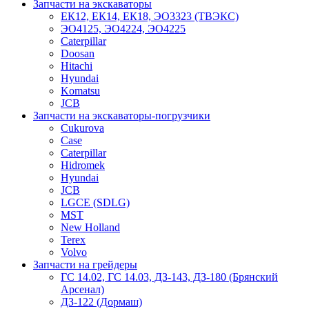
Запчасти на экскаваторы
ЕК12, ЕК14, ЕК18, ЭО3323 (ТВЭКС)
ЭО4125, ЭО4224, ЭО4225
Caterpillar
Doosan
Hitachi
Hyundai
Komatsu
JCB
Запчасти на экскаваторы-погрузчики
Cukurova
Case
Caterpillar
Hidromek
Hyundai
JCB
LGCE (SDLG)
MST
New Holland
Terex
Volvo
Запчасти на грейдеры
ГС 14.02, ГС 14.03, ДЗ-143, ДЗ-180 (Брянский
Арсенал)
ДЗ-122 (Дормаш)