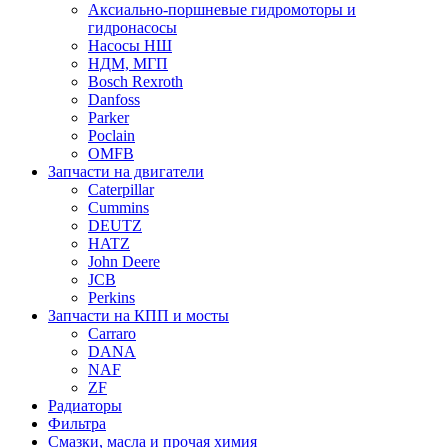
Аксиально-поршневые гидромоторы и
гидронасосы
Насосы НШ
НДМ, МГП
Bosch Rexroth
Danfoss
Parker
Poclain
OMFB
Запчасти на двигатели
Caterpillar
Cummins
DEUTZ
HATZ
John Deere
JCB
Perkins
Запчасти на КПП и мосты
Carraro
DANA
NAF
ZF
Радиаторы
Фильтра
Смазки, масла и прочая химия