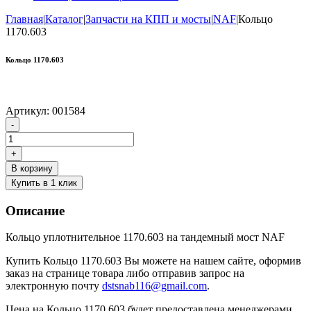
Главная
|
Каталог
|
Запчасти на КПП и мосты
|
NAF
|
Кольцо
1170.603
Кольцо 1170.603
Артикул:
001584
Количество
-
товара
Кольцо
+
1170.603
В корзину
Купить в 1 клик
Описание
Кольцо уплотнительное 1170.603 на тандемный мост NAF
Купить Кольцо 1170.603 Вы можете на нашем сайте, оформив
заказ на странице товара либо отправив запрос на
электронную почту
dstsnab116@gmail.com
.
Цена на Кольцо 1170.603 будет предоставлена менеджерами