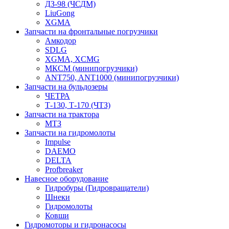
ДЗ-98 (ЧСДМ)
LiuGong
XGMA
Запчасти на фронтальные погрузчики
Амкодор
SDLG
XGMA, XCMG
МКСМ (минипогрузчики)
ANT750, ANT1000 (минипогрузчики)
Запчасти на бульдозеры
ЧЕТРА
Т-130, Т-170 (ЧТЗ)
Запчасти на трактора
МТЗ
Запчасти на гидромолоты
Impulse
DAEMO
DELTA
Profbreaker
Навесное оборудование
Гидробуры (Гидровращатели)
Шнеки
Гидромолоты
Ковши
Гидромоторы и гидронасосы