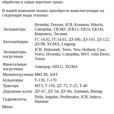
обработан в самые короткие сроки.
В нашей компании можно приобрести комплектующие на
следующие виды техники:
Hyundai, Doosan, JCB, Komatsu, Hitachi,
Экскаваторы
Caterpillar, ТВЭКС (ЕК12, ЕК14, ЕК18),
Ковровец, Эксмаш
ГС 14.02, ГС14.03, ДЗ-180, ДЗ-143, ДЗ-122,
Автогрейдеры
ДЗ-98, XGMA, Liugong
JCB, Hidromek, Terex, New Holland, Case,
Экскаваторы-
Volvo, Hyundai, Caterpillar, MST, John Deere,
погрузчики
Tarsus
Фронтальные
Амкодор, SDLG, XGMA
погрузчики
Минипогрузчики
МКСМ, АНТ
Бульдозеры
Т-130, Т-170
Трактора
МТЗ, Т-150, ДТ-75, Т-25, Т-40
Дорожные катки
ДУ-47, ДУ-54, ДУ-84, Ammann, Bomag
Delta, Impulse, Profbreaker, JCB, Indeco,
Гидромолоты
Hammer
Меню