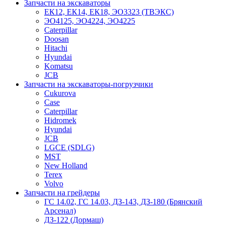
Запчасти на экскаваторы
ЕК12, ЕК14, ЕК18, ЭО3323 (ТВЭКС)
ЭО4125, ЭО4224, ЭО4225
Caterpillar
Doosan
Hitachi
Hyundai
Komatsu
JCB
Запчасти на экскаваторы-погрузчики
Cukurova
Case
Caterpillar
Hidromek
Hyundai
JCB
LGCE (SDLG)
MST
New Holland
Terex
Volvo
Запчасти на грейдеры
ГС 14.02, ГС 14.03, ДЗ-143, ДЗ-180 (Брянский
Арсенал)
ДЗ-122 (Дормаш)