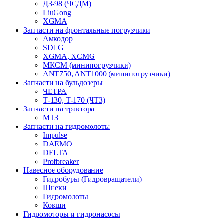
ДЗ-98 (ЧСДМ)
LiuGong
XGMA
Запчасти на фронтальные погрузчики
Амкодор
SDLG
XGMA, XCMG
МКСМ (минипогрузчики)
ANT750, ANT1000 (минипогрузчики)
Запчасти на бульдозеры
ЧЕТРА
Т-130, Т-170 (ЧТЗ)
Запчасти на трактора
МТЗ
Запчасти на гидромолоты
Impulse
DAEMO
DELTA
Profbreaker
Навесное оборудование
Гидробуры (Гидровращатели)
Шнеки
Гидромолоты
Ковши
Гидромоторы и гидронасосы