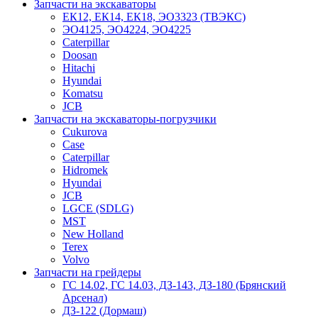
Запчасти на экскаваторы
ЕК12, ЕК14, ЕК18, ЭО3323 (ТВЭКС)
ЭО4125, ЭО4224, ЭО4225
Caterpillar
Doosan
Hitachi
Hyundai
Komatsu
JCB
Запчасти на экскаваторы-погрузчики
Cukurova
Case
Caterpillar
Hidromek
Hyundai
JCB
LGCE (SDLG)
MST
New Holland
Terex
Volvo
Запчасти на грейдеры
ГС 14.02, ГС 14.03, ДЗ-143, ДЗ-180 (Брянский
Арсенал)
ДЗ-122 (Дормаш)