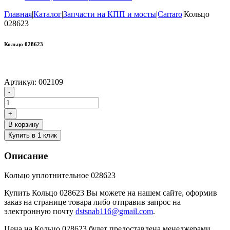
Главная
|
Каталог
|
Запчасти на КПП и мосты
|
Carraro
|
Кольцо
028623
Кольцо 028623
Артикул:
002109
Количество
-
товара
Кольцо
+
028623
В корзину
Купить в 1 клик
Описание
Кольцо уплотнительное 028623
Купить Кольцо 028623 Вы можете на нашем сайте, оформив
заказ на странице товара либо отправив запрос на
электронную почту
dstsnab116@gmail.com
.
Цена на Кольцо 028623 будет предоставлена менеджерами