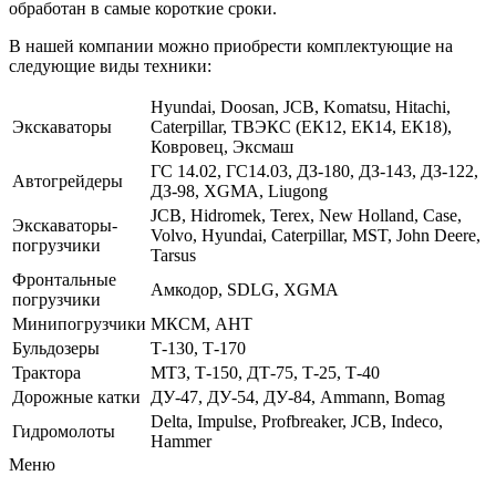
обработан в самые короткие сроки.
В нашей компании можно приобрести комплектующие на
следующие виды техники:
Hyundai, Doosan, JCB, Komatsu, Hitachi,
Экскаваторы
Caterpillar, ТВЭКС (ЕК12, ЕК14, ЕК18),
Ковровец, Эксмаш
ГС 14.02, ГС14.03, ДЗ-180, ДЗ-143, ДЗ-122,
Автогрейдеры
ДЗ-98, XGMA, Liugong
JCB, Hidromek, Terex, New Holland, Case,
Экскаваторы-
Volvo, Hyundai, Caterpillar, MST, John Deere,
погрузчики
Tarsus
Фронтальные
Амкодор, SDLG, XGMA
погрузчики
Минипогрузчики
МКСМ, АНТ
Бульдозеры
Т-130, Т-170
Трактора
МТЗ, Т-150, ДТ-75, Т-25, Т-40
Дорожные катки
ДУ-47, ДУ-54, ДУ-84, Ammann, Bomag
Delta, Impulse, Profbreaker, JCB, Indeco,
Гидромолоты
Hammer
Меню