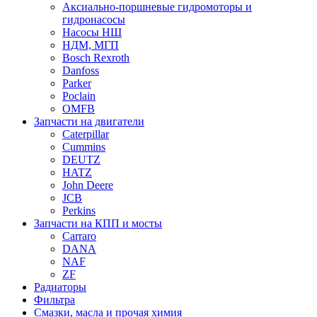
Аксиально-поршневые гидромоторы и
гидронасосы
Насосы НШ
НДМ, МГП
Bosch Rexroth
Danfoss
Parker
Poclain
OMFB
Запчасти на двигатели
Caterpillar
Cummins
DEUTZ
HATZ
John Deere
JCB
Perkins
Запчасти на КПП и мосты
Carraro
DANA
NAF
ZF
Радиаторы
Фильтра
Смазки, масла и прочая химия